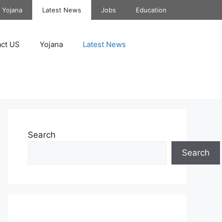
Yojana
Latest News
Jobs
Education
ct US
Yojana
Latest News
Search
Search